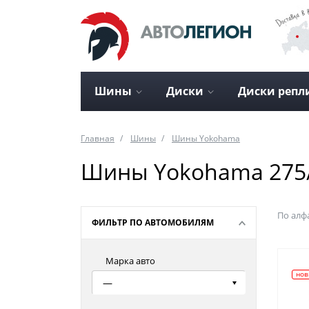
Шины
Диски
Диски репл
Главная
Шины
Шины Yokohama
Шины Yokohama 275/
По алф
ФИЛЬТР ПО АВТОМОБИЛЯМ
Марка авто
нов
—