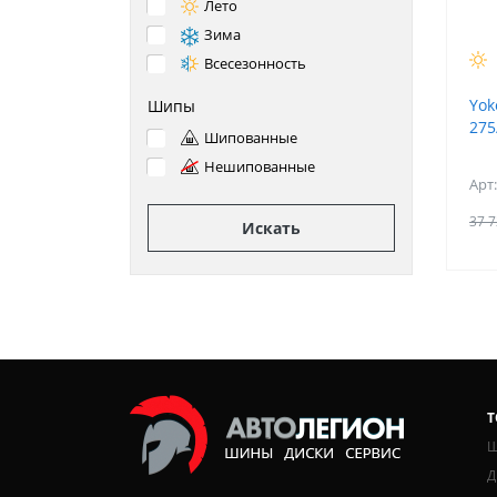
Лето
Зима
Всесезонность
Yok
Шипы
275
Шипованные
Нешипованные
Арт
37 7
Искать
Т
Ш
Д