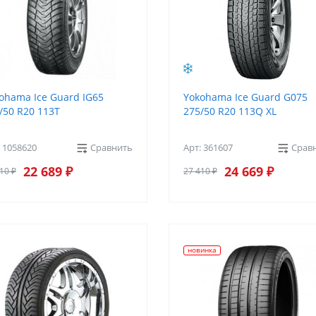
ohama Ice Guard IG65
Yokohama Ice Guard G075
/50 R20 113T
275/50 R20 113Q XL
: 1058620
Сравнить
Арт: 361607
Срав
22 689 ₽
24 669 ₽
10 ₽
27 410 ₽
новинка