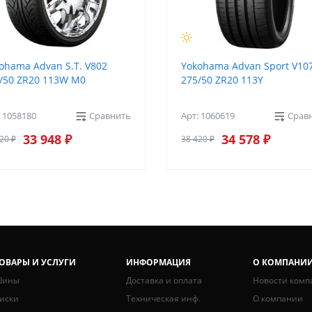
ohama Advan S.T. V802
Yokohama Advan Sport V10
/50 ZR20 113W M0
275/50 ZR20 113Y
: 1058180
Сравнить
Арт: 1060619
Срав
33 948 ₽
34 578 ₽
20 ₽
38 420 ₽
ОВАРЫ И УСЛУГИ
ИНФОРМАЦИЯ
О КОМПАНИ
ины
Доставка и оплата
Новости комп
иски
Техническая инф.
О компании